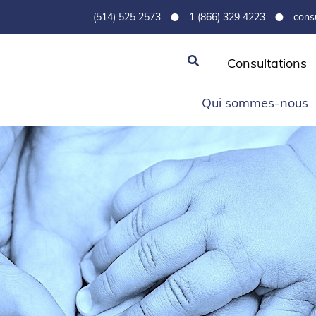
•
•
(514) 525 2573
1 (866) 329 4223
cons
Consultations
Qui sommes-nous