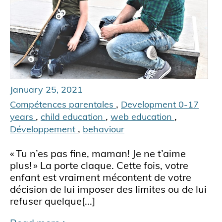
January 25, 2021
,
Compétences parentales
Development 0-17
,
,
,
years
child education
web education
,
Développement
behaviour
« Tu n’es pas fine, maman! Je ne t’aime
plus! » La porte claque. Cette fois, votre
enfant est vraiment mécontent de votre
décision de lui imposer des limites ou de lui
refuser quelque[...]