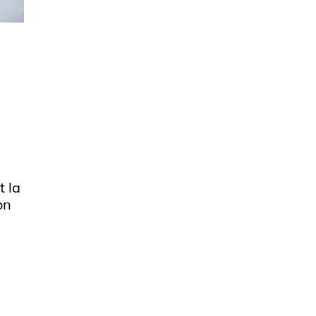
t la
on