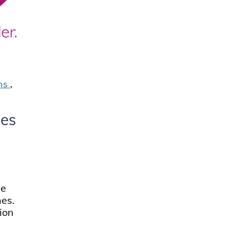
,
ons
nes
ge
nes.
tion