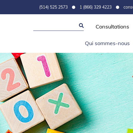
•
•
(514) 525 2573
1 (866) 329 4223
cons
Consultations
Qui sommes-nous